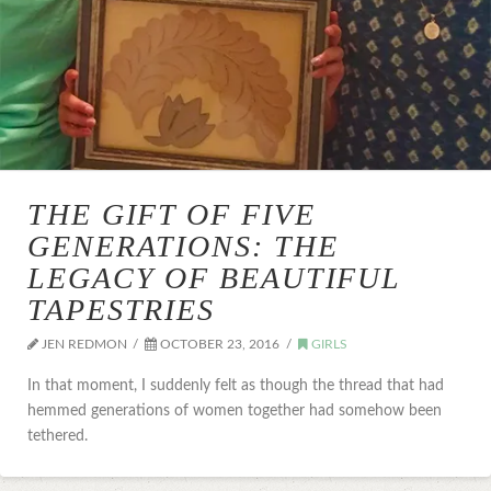
THE GIFT OF FIVE
GENERATIONS: THE
LEGACY OF BEAUTIFUL
TAPESTRIES
JEN REDMON
OCTOBER 23, 2016
GIRLS
In that moment, I suddenly felt as though the thread that had
hemmed generations of women together had somehow been
tethered.